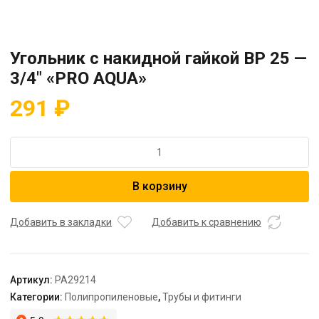
Угольник с накидной гайкой BP 25 —
3/4″ «PRO AQUA»
291
₽
Количество
товара
Угольник
В корзину
с
накидной
гайкой
Добавить в закладки
Добавить к сравнению
BP
25
-
Артикул:
PA29214
3/4"
Категории:
Полипропиленовые
,
Трубы и фитинги
"PRO
AQUA"