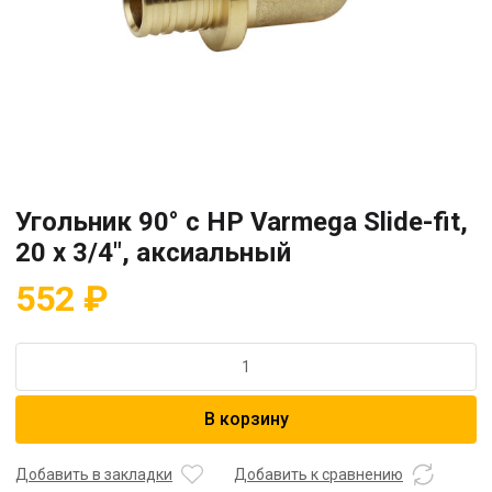
Угольник 90° с НР Varmega Slide-fit,
20 x 3/4″, аксиальный
552
₽
Количество
товара
Угольник
В корзину
90°
с
НР
Добавить в закладки
Добавить к сравнению