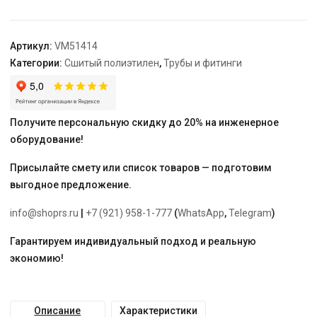
Varmega
Slide-
fit,
Артикул:
VM51414
20
Категории:
Сшитый полиэтилен
,
Трубы и фитинги
x
3/4",
аксиальный
Получите персональную скидку до 20% на инженерное
оборудование!
Присылайте смету или список товаров — подготовим
выгодное предложение.
info@shoprs.ru
|
+7 (921) 958-1-777
(
WhatsApp
,
Telegram
)
Гарантируем индивидуальный подход и реальную
экономию!
Описание
Характеристики