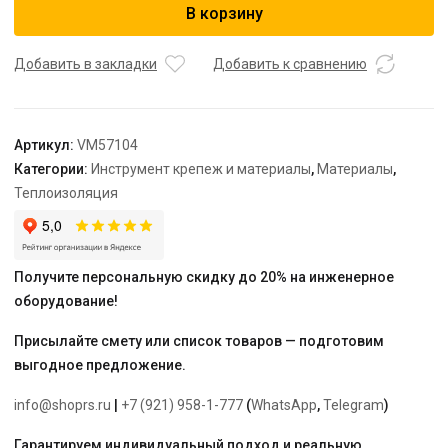
В корзину
теплоизоляционная
Varmega,
Супер
Добавить в закладки
Добавить к сравнению
Протект-
К,
внутренний
Артикул:
VM57104
диаметр
Категории:
Инструмент крепеж и материалы
,
Материалы
,
22
Теплоизоляция
мм,
толщина
4
мм,
Получите персональную скидку до 20% на инженерное
длина
оборудование!
10
м,
Присылайте смету или список товаров — подготовим
красная
выгодное предложение.
info@shoprs.ru
|
+7 (921) 958-1-777
(
WhatsApp
,
Telegram
)
Гарантируем индивидуальный подход и реальную