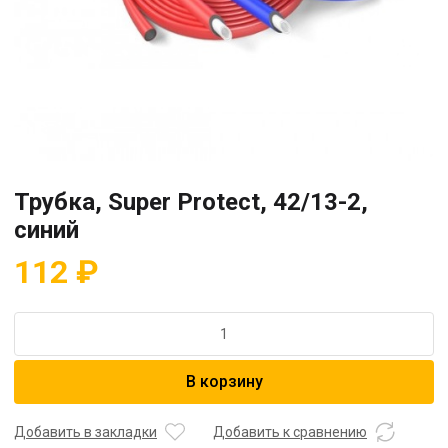
Трубка, Super Protect, 42/13-2,
синий
112
₽
Количество
товара
Трубка,
В корзину
Super
Protect,
42/13-
Добавить в закладки
Добавить к сравнению