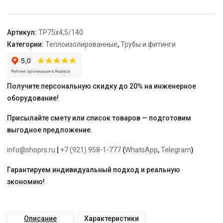
100
SDR
17
Артикул:
TP75х4,5/140
75х4,5/140
Категории:
Теплоизолированные
,
Трубы и фитинги
с
кабель-
каналом
Получите персональную скидку до 20% на инженерное
оборудование!
Присылайте смету или список товаров — подготовим
выгодное предложение.
info@shoprs.ru
|
+7 (921) 958-1-777
(
WhatsApp
,
Telegram
)
Гарантируем индивидуальный подход и реальную
экономию!
Описание
Характеристики