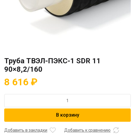
Труба ТВЭЛ-ПЭКС-1 SDR 11
90×8,2/160
8 616
₽
Количество
товара
Труба
В корзину
ТВЭЛ-
ПЭКС-1
SDR
Добавить в закладки
Добавить к сравнению