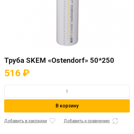
Труба SKEM «Ostendorf» 50*250
516
₽
Количество
товара
Труба
В корзину
SKEM
"Ostendorf"
50*250
Добавить в закладки
Добавить к сравнению