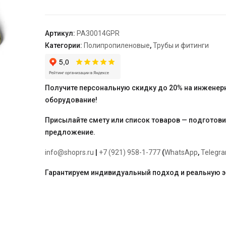
40
x
7,4
Артикул:
PA30014GPR
серая
Категории:
Полипропиленовые
,
Трубы и фитинги
"PRO
AQUA"
перфорированные
Получите персональную скидку до 20% на инженер
оборудование!
Присылайте смету или список товаров — подготов
предложение.
info@shoprs.ru
|
+7 (921) 958-1-777
(
WhatsApp
,
Telegr
Гарантируем индивидуальный подход и реальную 