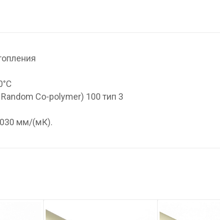
топления
0°С
 Random Co-polymer) 100 тип 3
030 мм/(мК).