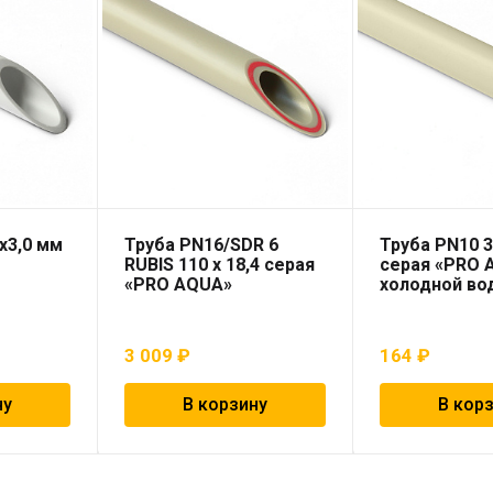
х3,0 мм
Труба PN16/SDR 6
Труба PN10 3
RUBIS 110 x 18,4 серая
серая «PRO 
«PRO AQUA»
холодной во
3 009
₽
164
₽
ну
В корзину
В кор