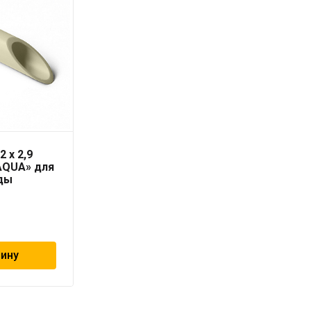
2 x 2,9
Соединение
AQUA» для
резьбовое со тяжным
ды
кольцом 20х2.0 — 3/4″
ВР «Geschaften»
275
₽
зину
В корзину