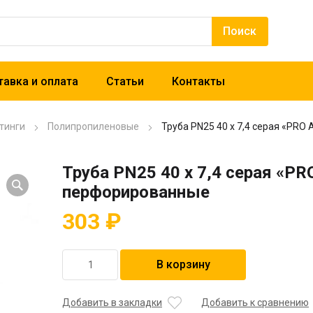
авка и оплата
Статьи
Контакты
тинги
Полипропиленовые
Труба PN25 40 x 7,4 серая «PR
Труба PN25 40 x 7,4 серая «P
перфорированные
303
₽
Количество
В корзину
товара
Труба
PN25
Добавить в закладки
Добавить к сравнению