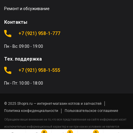
Ремонт и обсуживание
Контакты
+7 (921) 958-1-777
Пн - Вс: 09:00 - 19:00
Тех. поддержка
+7 (921) 958-1-555
Пн - Пт: 10:00 - 18:00
© 2025 Shoprs.ru — интернет-магазин котлов и запчастей
Политика конфиденциальности
Пользовательское соглашение
Обращаем ваше внимание на то, что вся представленная на сайте информация носит
исключительно информационный характер и ни при каких условиях не является
0
0
0