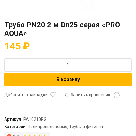
Труба PN20 2 м Dn25 серая «PRO
AQUA»
145
₽
Количество
товара
Труба
В корзину
PN20
2
м
Добавить в закладки
Добавить к сравнению
Dn25
серая
"PRO
Артикул:
PA10210PG
AQUA"
Категории:
Полипропиленовые
,
Трубы и фитинги