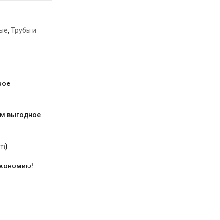
ые
,
Трубы и
ное
им выгодное
am
)
экономию!