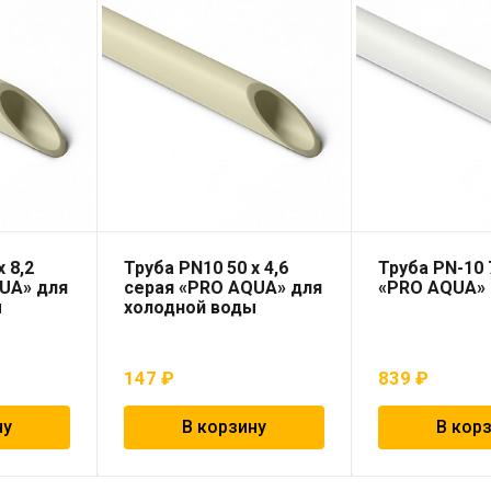
 8,2
Труба PN10 50 x 4,6
Труба PN-10 
UA» для
серая «PRO AQUA» для
«PRO AQUA»
ы
холодной воды
147
₽
839
₽
ну
В корзину
В кор