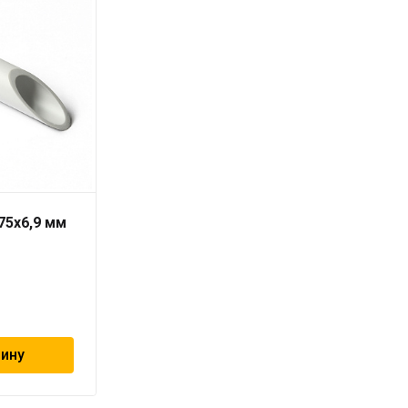
75х6,9 мм
Труба PN16/SDR 6
RUBIS 20 x 3,4 серая
«PRO AQUA»
97
₽
зину
В корзину