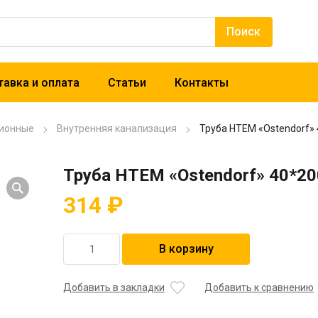
авка и оплата
Статьи
Контакты
ионные
Внутренняя канализация
Труба НТЕМ «Ostendorf»
Труба НТЕМ «Ostendorf» 40*2
314
₽
Количество
В корзину
товара
Труба
НТЕМ
Добавить в закладки
Добавить к сравнению
"Ostendorf"