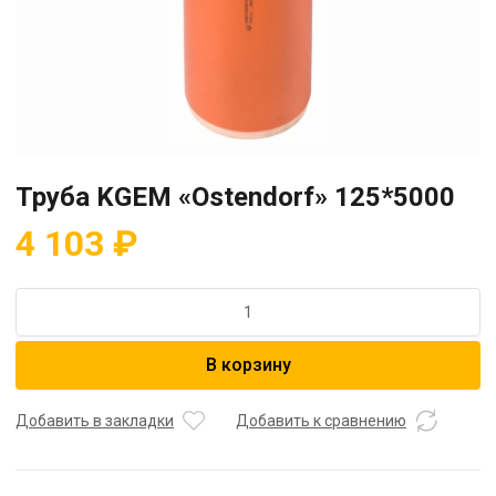
Труба KGEM «Ostendorf» 125*5000
4 103
₽
Количество
товара
Труба
В корзину
KGEM
"Ostendorf"
125*5000
Добавить в закладки
Добавить к сравнению