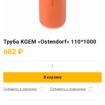
Труба KGEM «Ostendorf» 110*1000
602
₽
Количество
товара
Труба
В корзину
KGEM
"Ostendorf"
110*1000
Добавить в закладки
Добавить к сравнению