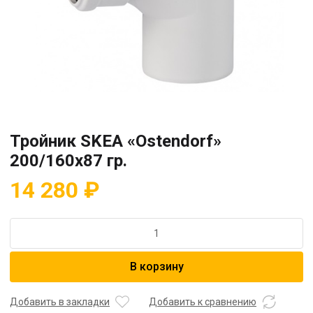
Тройник SKEA «Ostendorf»
200/160х87 гр.
14 280
₽
Количество
товара
Тройник
В корзину
SKEA
"Ostendorf"
200/160х87
Добавить в закладки
Добавить к сравнению