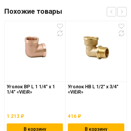
Похожие товары
Уголок ВР L 1 1/4″ х 1
Уголок НВ L 1/2″ х 3/4″
1/4″ «ViEiR»
«ViEiR»
1 213
₽
416
₽
В корзину
В корзину