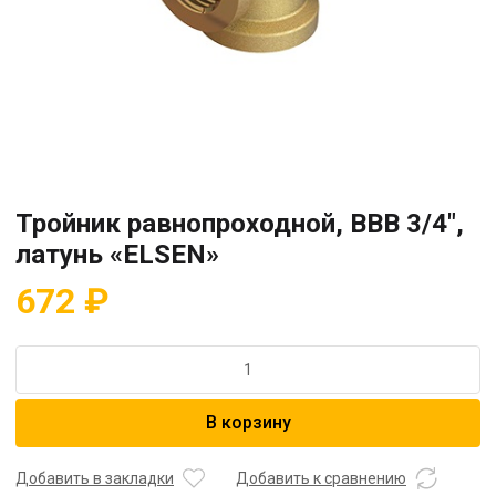
Тройник равнопроходной, ВВВ 3/4″,
латунь «ELSEN»
672
₽
Количество
товара
Тройник
В корзину
равнопроходной,
ВВВ
3/4",
Добавить в закладки
Добавить к сравнению