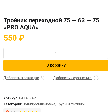
Тройник переходной 75 — 63 — 75
«PRO AQUA»
550
₽
Количество
товара
Тройник
В корзину
переходной
75
-
Добавить в закладки
Добавить к сравнению
63
-
75
Артикул:
PA14574P
"PRO
Категории:
Полипропиленовые
,
Трубы и фитинги
AQUA"