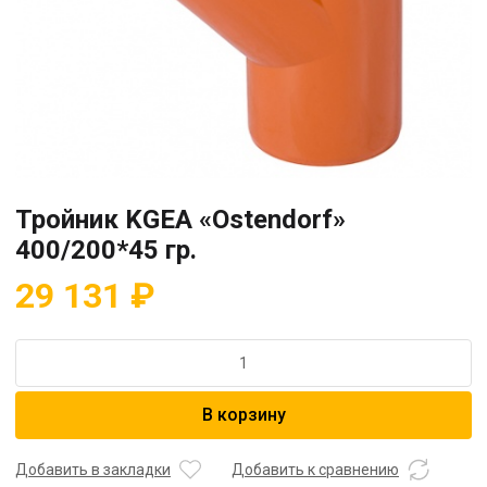
Тройник KGEA «Ostendorf»
400/200*45 гр.
29 131
₽
Количество
товара
Тройник
В корзину
KGEA
"Ostendorf"
400/200*45
Добавить в закладки
Добавить к сравнению