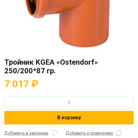
Тройник KGEA «Ostendorf»
250/200*87 гр.
7 017
₽
Количество
товара
Тройник
В корзину
KGEA
"Ostendorf"
250/200*87
Добавить в закладки
Добавить к сравнению