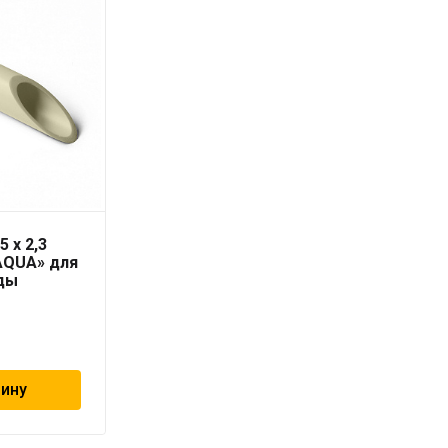
5 x 2,3
Труба PN-10 32х3,0 мм
AQUA» для
«PRO AQUA»
ды
164
₽
зину
В корзину