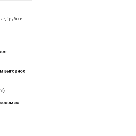
ые
,
Трубы и
ное
им выгодное
am
)
экономию!