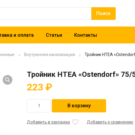
авка и оплата
Статьи
Контакты
ионные
Внутренняя канализация
Тройник HTEA «Ostendorf
Тройник HTEA «Ostendorf» 75/
223
₽
Количество
В корзину
товара
Тройник
HTEA
Добавить в закладки
Добавить к сравнению
"Ostendorf"