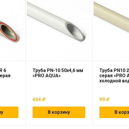
R 6
Труба PN-10 50х4,6 мм
Труба PN10 2
серая
«PRO AQUA»
серая «PRO 
холодной во
404
₽
99
₽
ну
В корзину
В кор