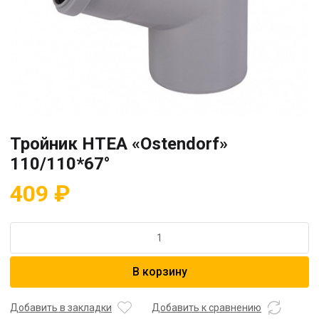
Тройник HTEA «Ostendorf»
110/110*67°
409
₽
Количество
товара
Тройник
В корзину
HTEA
"Ostendorf"
110/110*67°
Добавить в закладки
Добавить к сравнению