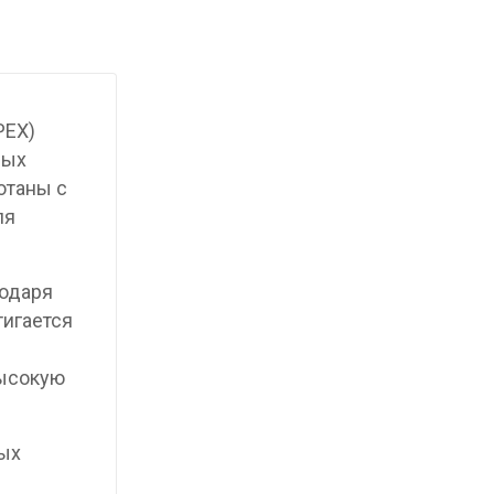
PEX)
ных
отаны с
ля
годаря
тигается
высокую
ых