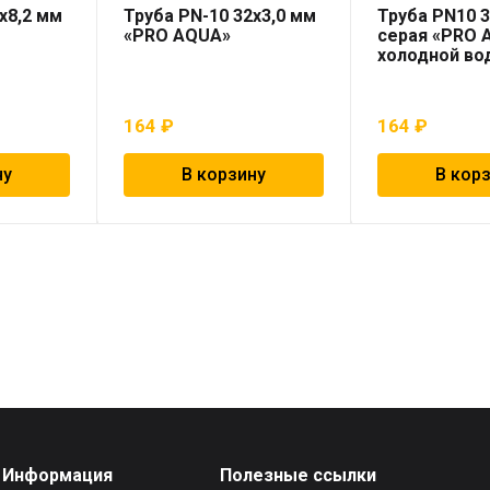
х8,2 мм
Труба PN-10 32х3,0 мм
Труба PN10 3
«PRO AQUA»
серая «PRO 
холодной во
164
₽
164
₽
ну
В корзину
В кор
Информация
Полезные ссылки