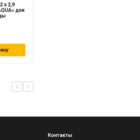
2 x 2,9
Труба PN10 50 x 4,6
AQUA» для
серая «PRO AQUA» для
ды
холодной воды
147
₽
зину
В корзину
Контакты