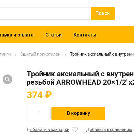
авка и оплата
Статьи
Контакты
тинги
Сшитый полиэтилен
Тройник аксиальный с внутрен
Тройник аксиальный с внутрен
резьбой ARROWHEAD 20×1/2″x
374
₽
Количество
В корзину
товара
Тройник
аксиальный
Добавить в закладки
Добавить к сравнению