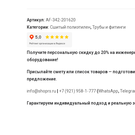
с
внутренней
резьбой
Артикул:
AF-342-201620
ARROWHEAD
Категории:
Сшитый полиэтилен
,
Трубы и фитинги
20x1/2"x20
Получите персональную скидку до 20% на инженер
оборудование!
Присылайте смету или список товаров — подготов
предложение.
info@shoprs.ru
|
+7 (921) 958-1-777
(
WhatsApp
,
Telegr
Гарантируем индивидуальный подход и реальную 