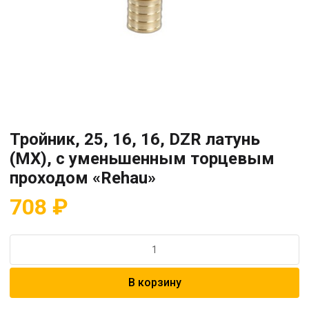
Тройник, 25, 16, 16, DZR латунь
(MX), с уменьшенным торцевым
проходом «Rehau»
708
₽
Количество
товара
Тройник,
В корзину
25,
16,