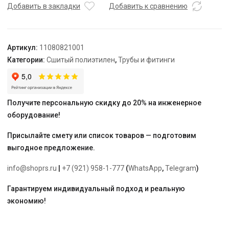
16,
Добавить в закладки
Добавить к сравнению
DZR
латунь
(MX),
Артикул:
11080821001
с
Категории:
Сшитый полиэтилен
,
Трубы и фитинги
уменьшенным
торцевым
проходом
"Rehau"
Получите персональную скидку до 20% на инженерное
оборудование!
Присылайте смету или список товаров — подготовим
выгодное предложение.
info@shoprs.ru
|
+7 (921) 958-1-777
(
WhatsApp
,
Telegram
)
Гарантируем индивидуальный подход и реальную
экономию!