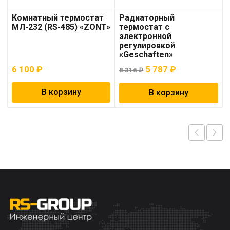
Комнатный термостат
Радиаторный
МЛ-232 (RS-485) «ZONT»
термостат с
электронной
регулировкой
«Geschaften»
Первоначальная
Текущая
6 100
₽
5 787
₽
8 316
₽
цена
цена:
В корзину
В корзину
составляла
5
8
787 ₽.
316 ₽.