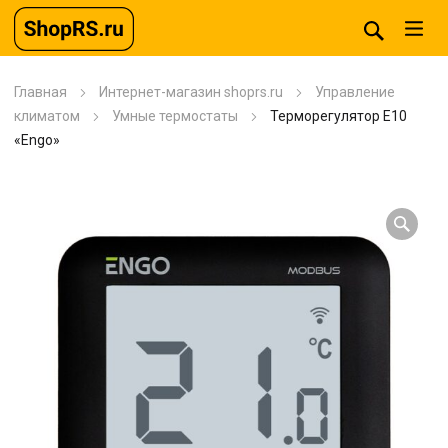
Главная
Интернет-магазин shoprs.ru
Управление
климатом
Умные термостаты
Терморегулятор E10
«Engo»