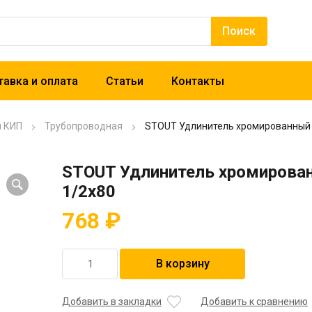
авка и оплата
Статьи
Контакты
и КИП
Трубопроводная
STOUT Удлинитель хромированный 
STOUT Удлинитель хромирова
1/2х80
768
₽
Количество
В корзину
товара
STOUT
Удлинитель
Добавить в закладки
Добавить к сравнению