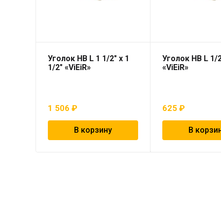
Уголок НВ L 1 1/2″ х 1
Уголок НВ L 1/2
1/2″ «ViEiR»
«ViEiR»
1 506
₽
625
₽
В корзину
В корзи