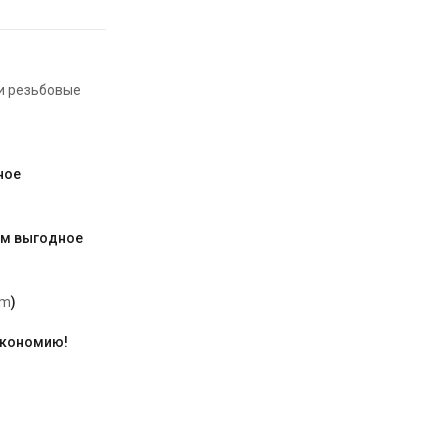
и резьбовые
ное
им выгодное
am
)
экономию!