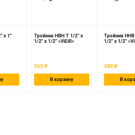
″ х 1″
Тройник НВН T 1/2″ х
Тройник ННВ 
1/2″ х 1/2″ «ViEiR»
1/2″ х 1/2″ «V
365
₽
380
₽
ну
В корзину
В кор