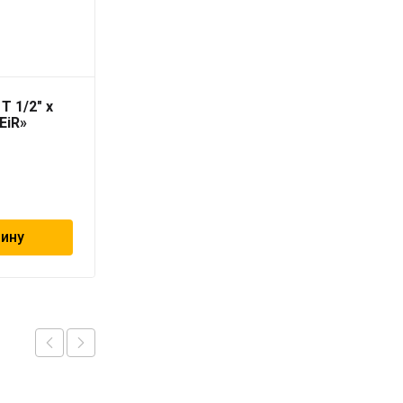
T 1/2″ х
Уголок НВ L 2″ х 2″
iEiR»
«ViEiR»
2 237
₽
зину
В корзину