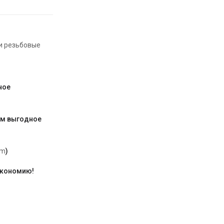
и резьбовые
ное
им выгодное
am
)
экономию!