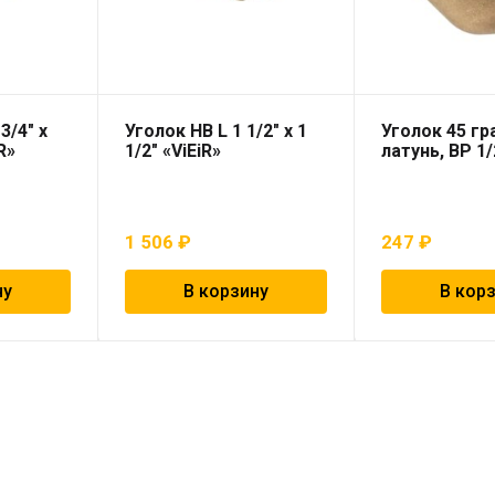
3/4″ х
Уголок НВ L 1 1/2″ х 1
Уголок 45 гр
iR»
1/2″ «ViEiR»
латунь, ВР 1/
1 506
₽
247
₽
ну
В корзину
В кор