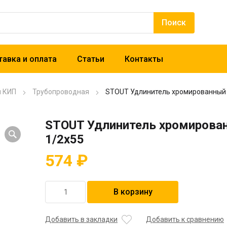
авка и оплата
Статьи
Контакты
и КИП
Трубопроводная
STOUT Удлинитель хромированный 
STOUT Удлинитель хромирова
1/2х55
574
₽
Количество
В корзину
товара
STOUT
Удлинитель
Добавить в закладки
Добавить к сравнению