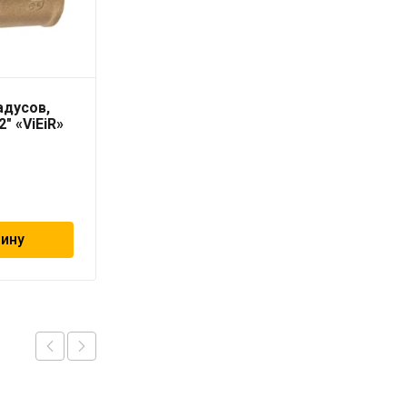
адусов,
Тройник ННВ T 3/4″ х
2″ «ViEiR»
3/4″ х 3/4″ «ViEiR»
507
₽
зину
В корзину