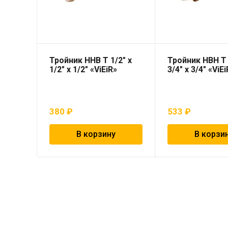
Тройник ННВ T 1/2″ х
Тройник НВН T 
1/2″ х 1/2″ «ViEiR»
3/4″ х 3/4″ «ViE
380
₽
533
₽
В корзину
В корзи