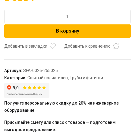
Количество
товара
STOUT
В корзину
Трубка
для
подкл-
Добавить в закладки
Добавить к сравнению
я
радиатора,
Т-
Артикул:
SFA-0026-255025
образная
Категории:
Сшитый полиэтилен
,
Трубы и фитинги
25/500
для
труб
из
Получите персональную скидку до 20% на инженерное
сшитого
оборудование!
полиэтилена
аксиальный
Присылайте смету или список товаров — подготовим
выгодное предложение.