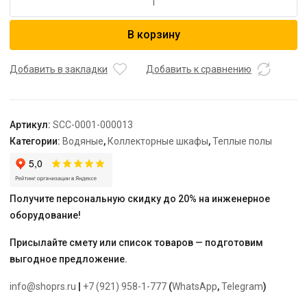
товара
STOUT
В корзину
Шкаф
распределительный
наружный
Добавить в закладки
Добавить к сравнению
1-
3
выхода
Артикул:
SCC-0001-000013
(ШРН-0)
Категории:
Водяные
,
Коллекторные шкафы
,
Теплые полы
651х120х365
Получите персональную скидку до 20% на инженерное
оборудование!
Присылайте смету или список товаров — подготовим
выгодное предложение.
info@shoprs.ru
|
+7 (921) 958-1-777
(
WhatsApp
,
Telegram
)