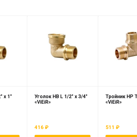
″ х 1″
Уголок НВ L 1/2″ х 3/4″
Тройник НР T
«ViEiR»
«ViEiR»
416
₽
511
₽