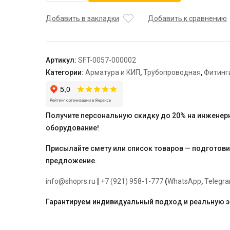
STOUT
Разъемное
Добавить в закладки
Добавить к сравнению
угловое
соединение
американка
Артикул:
SFT-0057-000002
ВН,
Категории:
Арматура и КИП
,
Трубопроводная
,
Фитинг
уплотнение
под
гайкой
o-
Получите персональную скидку до 20% на инженер
ring
оборудование!
кольцо,
никелированное
Присылайте смету или список товаров — подготов
2"
предложение.
info@shoprs.ru
|
+7 (921) 958-1-777
(
WhatsApp
,
Telegr
Гарантируем индивидуальный подход и реальную 