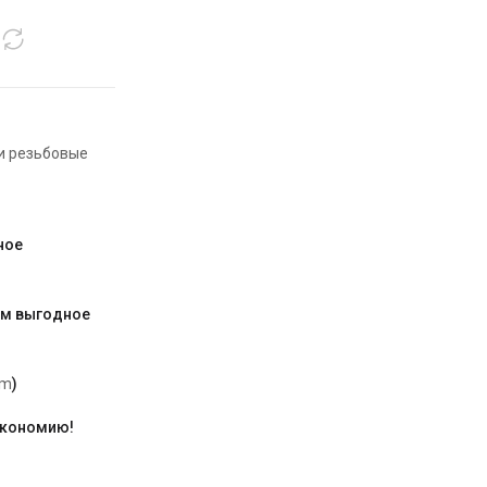
и резьбовые
ное
им выгодное
am
)
экономию!