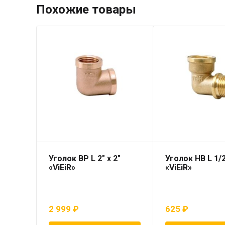
Похожие товары
Уголок ВР L 2″ х 2″
Уголок НВ L 1/2
«ViEiR»
«ViEiR»
2 999
₽
625
₽