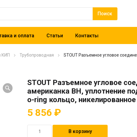
авка и оплата
Статьи
Контакты
и КИП
Трубопроводная
STOUT Разъемное угловое соединен
STOUT Разъемное угловое сое
американка ВН, уплотнение по
o-ring кольцо, никелированное
5 856
₽
Количество
В корзину
товара