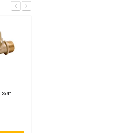
 3/4″
Тройник НВН T 1/2″ х
1/2″ х 1/2″ «ViEiR»
365
₽