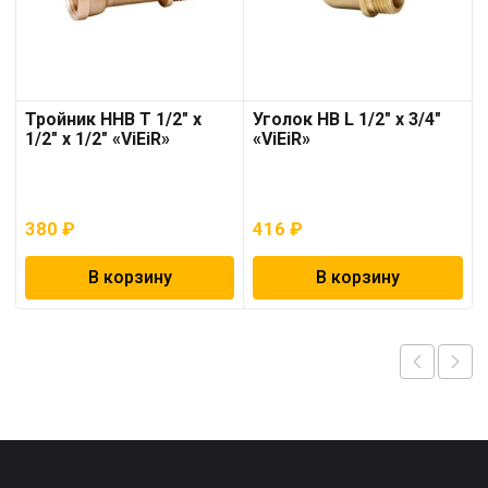
Тройник ННВ T 1/2″ х
Уголок НВ L 1/2″ х 3/4″
1/2″ х 1/2″ «ViEiR»
«ViEiR»
380
₽
416
₽
В корзину
В корзину