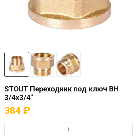
STOUT Переходник под ключ ВН
3/4х3/4″
384
₽
Количество
товара