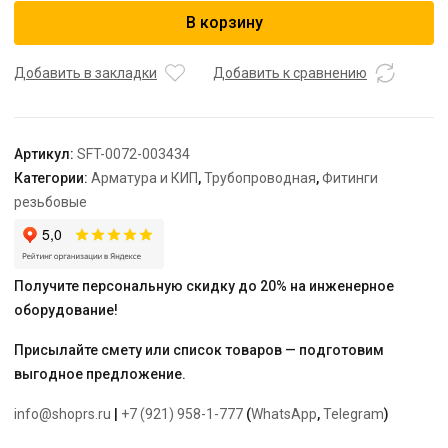
STOUT
В корзину
Переходник
под
ключ
Добавить в закладки
Добавить к сравнению
ВН
3/4х3/4"
Артикул:
SFT-0072-003434
Категории:
Арматура и КИП
,
Трубопроводная
,
Фитинги
резьбовые
Получите персональную скидку до 20% на инженерное
оборудование!
Присылайте смету или список товаров — подготовим
выгодное предложение.
info@shoprs.ru
|
+7 (921) 958-1-777
(
WhatsApp
,
Telegram
)