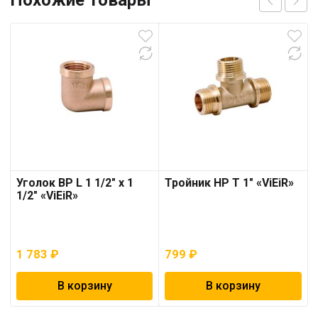
Уголок ВР L 1 1/2″ х 1
Тройник НР T 1″ «ViEiR»
1/2″ «ViEiR»
1 783
₽
799
₽
В корзину
В корзину