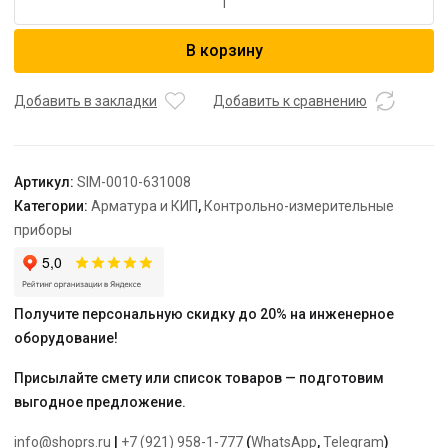
товара
STOUT
В корзину
Манометр
радиальный.
Корпус
Добавить в закладки
Добавить к сравнению
Dn
63
мм
Артикул:
SIM-0010-631008
1/4",
Категории:
Арматура и КИП
,
Контрольно-измерительные
0...10
приборы
бар,
кл.2.5
Получите персональную скидку до 20% на инженерное
оборудование!
Присылайте смету или список товаров — подготовим
выгодное предложение.
info@shoprs.ru
|
+7 (921) 958-1-777
(
WhatsApp
,
Telegram
)