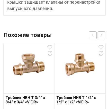
крышки защищает клапаны от перенастройки
выпускного давления.
Похожие товары
Тройник НВН T 3/4″ х
Тройник ННВ T 1/2″ х
3/4″ х 3/4″ «ViEiR»
1/2″ х 1/2″ «ViEiR»