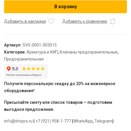
STOUT
В корзину
Клапан
предохранительный
30
Добавить в закладки
Добавить к сравнению
x
1/2"
Артикул:
SVS-0001-003015
Категории:
Арматура и КИП
,
Клапаны предохранительные
,
Предохранительная
Получите персональную скидку до 20% на инженерное
оборудование!
Присылайте смету или список товаров — подготовим
выгодное предложение.
info@shoprs.ru
|
+7 (921) 958-1-777
(
WhatsApp
,
Telegram
)