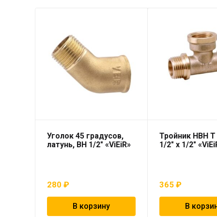
Уголок 45 градусов,
Тройник НВН T 
латунь, ВН 1/2″ «ViEiR»
1/2″ х 1/2″ «ViE
280
₽
365
₽
В корзину
В корзи