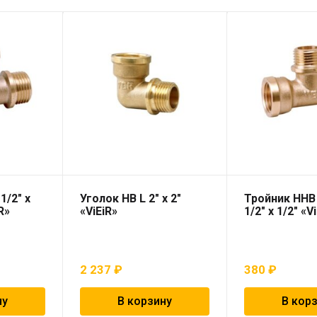
1/2″ х
Уголок НВ L 2″ х 2″
Тройник ННВ 
iR»
«ViEiR»
1/2″ х 1/2″ «V
2 237
₽
380
₽
ну
В корзину
В кор