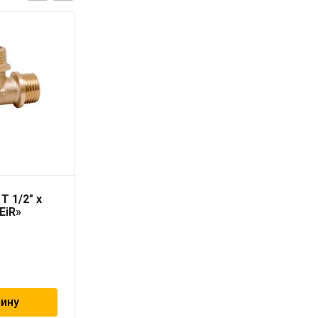
T 1/2″ х
Уголок НВ L 1″ х 1″
iEiR»
«ViEiR»
625
₽
зину
В корзину