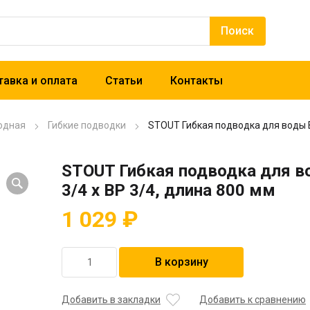
авка и оплата
Статьи
Контакты
одная
Гибкие подводки
STOUT Гибкая подводка для воды В
STOUT Гибкая подводка для в
3/4 х ВР 3/4, длина 800 мм
1 029
₽
Количество
В корзину
товара
STOUT
Гибкая
Добавить в закладки
Добавить к сравнению