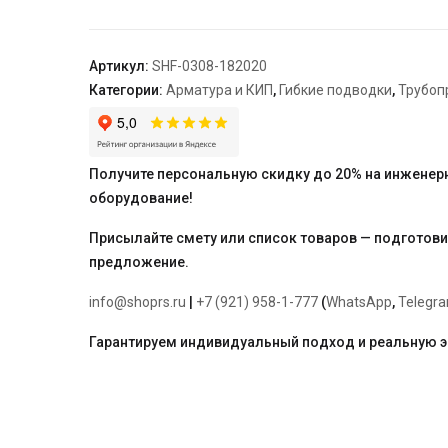
подводка
для
воды
Артикул:
SHF-0308-182020
ВР
Категории:
Арматура и КИП
,
Гибкие подводки
,
Трубоп
3/4
х
ВР
3/4,
Получите персональную скидку до 20% на инженер
длина
оборудование!
800
мм
Присылайте смету или список товаров — подготов
предложение.
info@shoprs.ru
|
+7 (921) 958-1-777
(
WhatsApp
,
Telegr
Гарантируем индивидуальный подход и реальную 