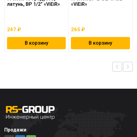
латунь, ВР 1/2″ «ViEiR»
«ViEiR»
247
₽
265
₽
В корзину
В корзину
Продажи