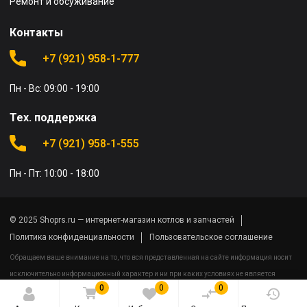
Ремонт и обсуживание
Контакты
+7 (921) 958-1-777
Пн - Вс: 09:00 - 19:00
Тех. поддержка
+7 (921) 958-1-555
Пн - Пт: 10:00 - 18:00
© 2025 Shoprs.ru — интернет-магазин котлов и запчастей
Политика конфиденциальности
Пользовательское соглашение
Обращаем ваше внимание на то, что вся представленная на сайте информация носит
исключительно информационный характер и ни при каких условиях не является
0
0
0
публичной офертой определяемой положениями Статьи 437(2) Гражданского кодекса
Российской Федерации.