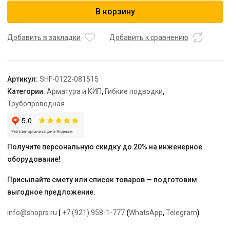
STOUT
В корзину
Гибкая
подводка
для
Добавить в закладки
Добавить к сравнению
воды
ВР
1/2
Артикул:
SHF-0122-081515
х
Категории:
Арматура и КИП
,
Гибкие подводки
,
ВР
Трубопроводная
1/2,
длина
2000
мм
Получите персональную скидку до 20% на инженерное
оборудование!
Присылайте смету или список товаров — подготовим
выгодное предложение.
info@shoprs.ru
|
+7 (921) 958-1-777
(
WhatsApp
,
Telegram
)