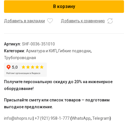
STOUT
В корзину
Гибкая
подводка
для
Добавить в закладки
Добавить к сравнению
воды
M
10
Артикул:
SHF-0036-351010
(35мм)
Категории:
Арматура и КИП
,
Гибкие подводки
,
х
Трубопроводная
ВР
3/8,
длина
500
Получите персональную скидку до 20% на инженерное
мм
оборудование!
Присылайте смету или список товаров — подготовим
выгодное предложение.
info@shoprs.ru
|
+7 (921) 958-1-777
(
WhatsApp
,
Telegram
)