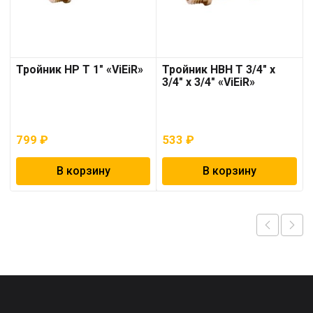
Тройник НР T 1″ «ViEiR»
Тройник НВН T 3/4″ х
3/4″ х 3/4″ «ViEiR»
799
₽
533
₽
В корзину
В корзину