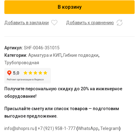
STOUT
В корзину
Гибкая
подводка
для
Добавить в закладки
Добавить к сравнению
воды
M
10
Артикул:
SHF-0046-351015
(35мм)
Категории:
Арматура и КИП
,
Гибкие подводки
,
х
Трубопроводная
ВР
1/2,
длина
500
Получите персональную скидку до 20% на инженерное
мм
оборудование!
Присылайте смету или список товаров — подготовим
выгодное предложение.
info@shoprs.ru
|
+7 (921) 958-1-777
(
WhatsApp
,
Telegram
)