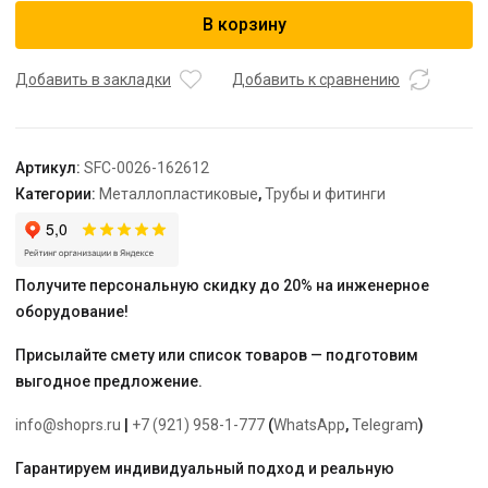
STOUT
В корзину
Фитинг
компрессионный
для
Добавить в закладки
Добавить к сравнению
труб
PEX-
AL-
Артикул:
SFC-0026-162612
PEX
Категории:
Металлопластиковые
,
Трубы и фитинги
16х2,6х1/2"
Получите персональную скидку до 20% на инженерное
оборудование!
Присылайте смету или список товаров — подготовим
выгодное предложение.
info@shoprs.ru
|
+7 (921) 958-1-777
(
WhatsApp
,
Telegram
)
Гарантируем индивидуальный подход и реальную