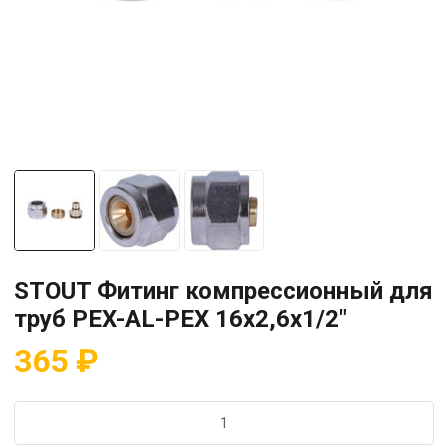
STOUT Фитинг компрессионный для
труб PEX-AL-PEX 16х2,6х1/2″
365
₽
Количество
товара