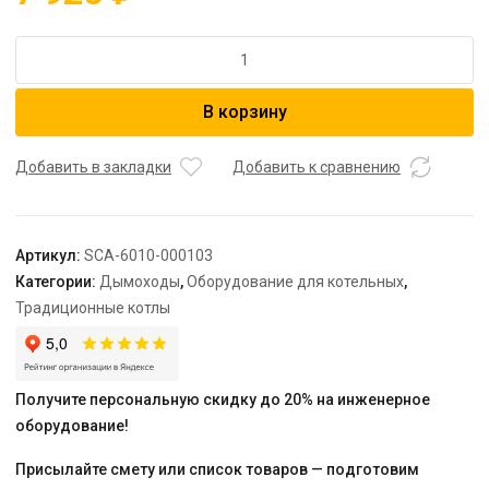
Количество
товара
STOUT
В корзину
Элемент
дымохода
DN60/100,
Добавить в закладки
Добавить к сравнению
оголовок
дымохода
вертикальный,
Артикул:
SCA-6010-000103
защита
Категории:
Дымоходы
,
Оборудование для котельных
,
от
Традиционные котлы
ветра
и
осадков
Получите персональную скидку до 20% на инженерное
оборудование!
Присылайте смету или список товаров — подготовим