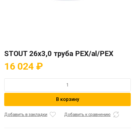
STOUT 26х3,0 труба PEX/al/PEX
16 024
₽
Количество
товара
STOUT
В корзину
26х3,0
труба
PEX/al/PEX
Добавить в закладки
Добавить к сравнению