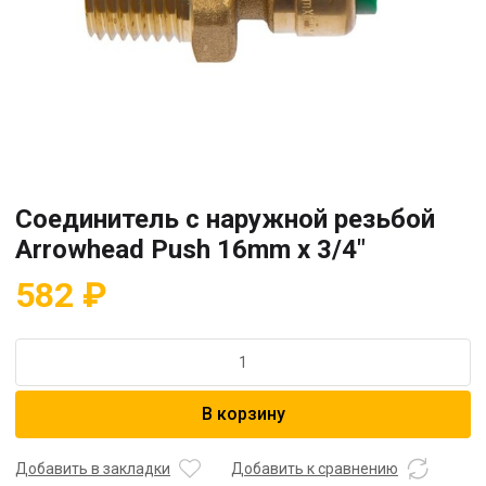
Соединитель с наружной резьбой
Arrowhead Push 16mm x 3/4″
582
₽
Количество
товара
Соединитель
В корзину
с
наружной
резьбой
Добавить в закладки
Добавить к сравнению