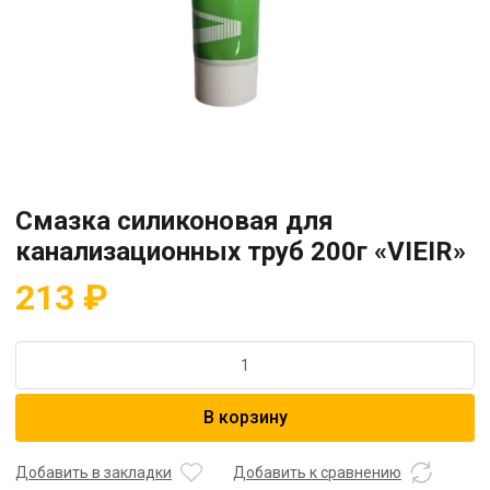
Смазка силиконовая для
канализационных труб 200г «VIEIR»
213
₽
Количество
товара
Смазка
В корзину
силиконовая
для
канализационных
Добавить в закладки
Добавить к сравнению