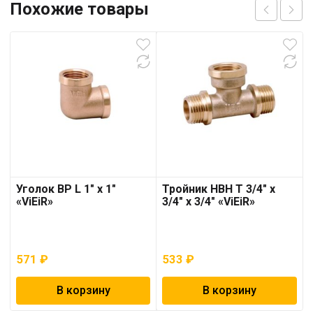
Похожие товары
Уголок ВР L 1″ х 1″
Тройник НВН T 3/4″ х
«ViEiR»
3/4″ х 3/4″ «ViEiR»
571
₽
533
₽
В корзину
В корзину