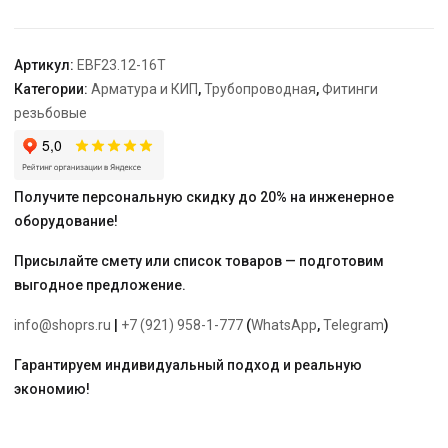
16
мм,
латунь
Артикул:
EBF23.12-16T
с
Категории:
Арматура и КИП
,
Трубопроводная
,
Фитинги
покрытием
резьбовые
TIN
"ELSEN"
Получите персональную скидку до 20% на инженерное
оборудование!
Присылайте смету или список товаров — подготовим
выгодное предложение.
info@shoprs.ru
|
+7 (921) 958-1-777
(
WhatsApp
,
Telegram
)
Гарантируем индивидуальный подход и реальную
экономию!