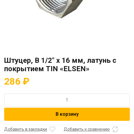
Штуцер, В 1/2″ х 16 мм, латунь с
покрытием TIN «ELSEN»
286
₽
Количество
товара
Штуцер,
В корзину
В
1/2"
х
Добавить в закладки
Добавить к сравнению