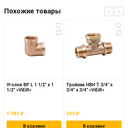
Похожие товары
Уголок ВР L 1 1/2″ х 1
Тройник НВН T 3/4″ х
1/2″ «ViEiR»
3/4″ х 3/4″ «ViEiR»
1 783
₽
533
₽
В корзину
В корзину