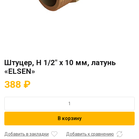
Штуцер, Н 1/2″ х 10 мм, латунь
«ELSEN»
388
₽
Количество
товара
Штуцер,
В корзину
Н
1/2"
х
Добавить в закладки
Добавить к сравнению