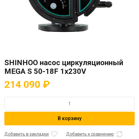
SHINHOO насос циркуляционный
MEGA S 50-18F 1x230V
214 090
₽
Количество
товара
SHINHOO
В корзину
насос
циркуляционный
MEGA
Добавить в закладки
Добавить к сравнению