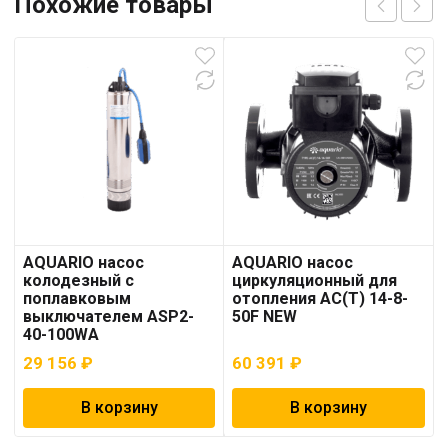
Похожие товары
AQUARIO насос
AQUARIO насос
колодезный с
циркуляционный для
поплавковым
отопления AC(T) 14-8-
выключателем ASP2-
50F NEW
40-100WA
29 156
₽
60 391
₽
В корзину
В корзину