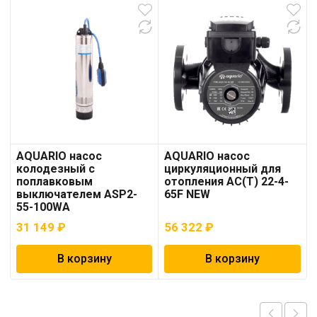
AQUARIO насос
AQUARIO насос
колодезный с
циркуляционный для
поплавковым
отопления AC(T) 22-4-
выключателем ASP2-
65F NEW
55-100WA
31 149
₽
56 322
₽
В корзину
В корзину