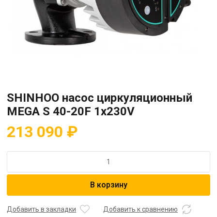
SHINHOO насос циркуляционный
MEGA S 40-20F 1x230V
213 090
₽
Количество
товара
SHINHOO
В корзину
насос
циркуляционный
MEGA
Добавить в закладки
Добавить к сравнению