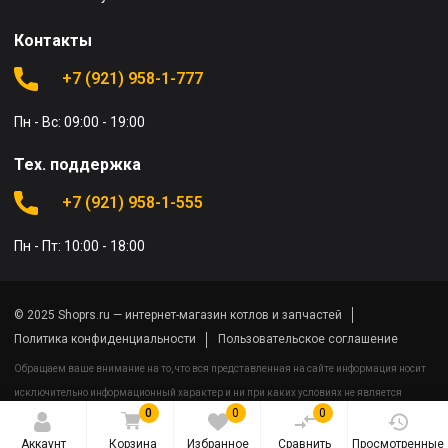
Контакты
+7 (921) 958-1-777
Пн - Вс: 09:00 - 19:00
Тех. поддержка
+7 (921) 958-1-555
Пн - Пт: 10:00 - 18:00
© 2025 Shoprs.ru — интернет-магазин котлов и запчастей
Политика конфиденциальности
Пользовательское соглашение
Обращаем ваше внимание на то, что вся представленная на сайте информация носит
исключительно информационный характер и ни при каких условиях не является
0
0
0
публичной офертой определяемой положениями Статьи 437(2) Гражданского кодекса
Российской Федерации.
Аккаунт
Корзина
Избранное
Сравнить
Просмотренные