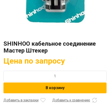
SHINHOO кабельное соединение
Мастер Штекер
Цена по запросу
Количество
товара
SHINHOO
В корзину
кабельное
соединение
Мастер
Добавить в закладки
Добавить к сравнению
Штекер