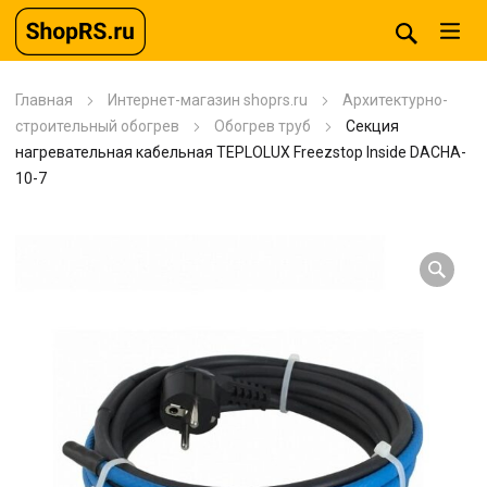
Главная
Интернет-магазин shoprs.ru
Архитектурно-
строительный обогрев
Обогрев труб
Секция
нагревательная кабельная TEPLOLUX Freezstop Inside DACHA-
10-7