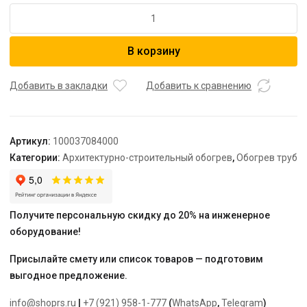
Количество
товара
Секция
В корзину
нагревательная
кабельная
TEPLOLUX
Добавить в закладки
Добавить к сравнению
Freezstop
Inside
DACHA-
Артикул:
100037084000
10-
Категории:
Архитектурно-строительный обогрев
,
Обогрев труб
7
Получите персональную скидку до 20% на инженерное
оборудование!
Присылайте смету или список товаров — подготовим
выгодное предложение.
info@shoprs.ru
|
+7 (921) 958-1-777
(
WhatsApp
,
Telegram
)