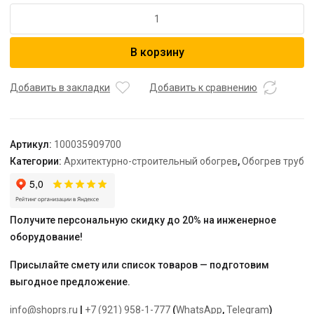
Количество
товара
Секция
В корзину
нагревательная
кабельная
TEPLOLUX
Добавить в закладки
Добавить к сравнению
Freezstop
Inside
DACHA-
Артикул:
100035909700
10-
Категории:
Архитектурно-строительный обогрев
,
Обогрев труб
10
Получите персональную скидку до 20% на инженерное
оборудование!
Присылайте смету или список товаров — подготовим
выгодное предложение.
info@shoprs.ru
|
+7 (921) 958-1-777
(
WhatsApp
,
Telegram
)