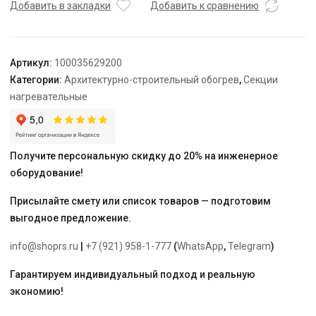
TEPLOLUX
Добавить в закладки
Добавить к сравнению
5SHTL-
LT-
2-
Артикул:
100035629200
2350-
Категории:
Архитектурно-строительный обогрев
,
Секции
040
нагревательные
Получите персональную скидку до 20% на инженерное
оборудование!
Присылайте смету или список товаров — подготовим
выгодное предложение.
info@shoprs.ru
|
+7 (921) 958-1-777
(
WhatsApp
,
Telegram
)
Гарантируем индивидуальный подход и реальную
экономию!