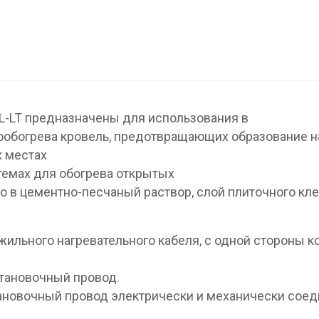
L-LT предназначены для использования в
ообогрева кровель, предотвращающих образование н
х местах
стемах для обогрева открытых
 в цементно-песчаный раствор, слой плиточного кле
жильного нагревательного кабеля, с одной стороны к
становочный провод.
новочный провод электрически и механически соед