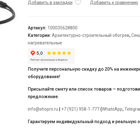
нагревательная
Добавить в закладки
Добавить к сравнению
кабельная
TEPLOLUX
5SHTL-
Артикул:
100035628800
LT-
Категории:
Архитектурно-строительный обогрев
,
Сек
2-
нагревательные
0600-
040
Получите персональную скидку до 20% на инженер
оборудование!
Присылайте смету или список товаров — подготов
предложение.
info@shoprs.ru
|
+7 (921) 958-1-777
(
WhatsApp
,
Telegr
Гарантируем индивидуальный подход и реальную 