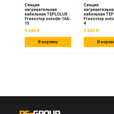
Секция
Секция
нагревательная
нагревательна
кабельная TEPLOLUX
кабельная TE
Freezstop outside-16A-
Freezstop outs
15
4
9 680
₽
3 880
₽
В корзину
В корзи