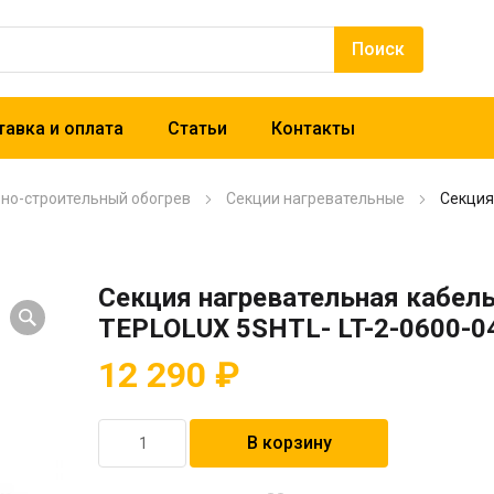
авка и оплата
Статьи
Контакты
рно-строительный обогрев
Секции нагревательные
Секция
Секция нагревательная кабел
TEPLOLUX 5SHTL- LT-2-0600-0
12 290
₽
Количество
В корзину
товара
Секция