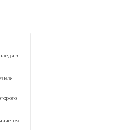
аледи в
я или
оторого
иняется