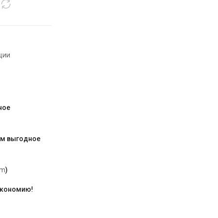
ции
ное
им выгодное
am
)
экономию!