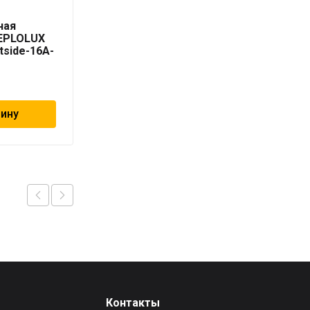
Секция
ная
нагревательная
TEPLOLUX
кабельная TEPLOLUX
tside-16A-
Freezstop Inside-10-12
9 990
₽
зину
В корзину
Контакты