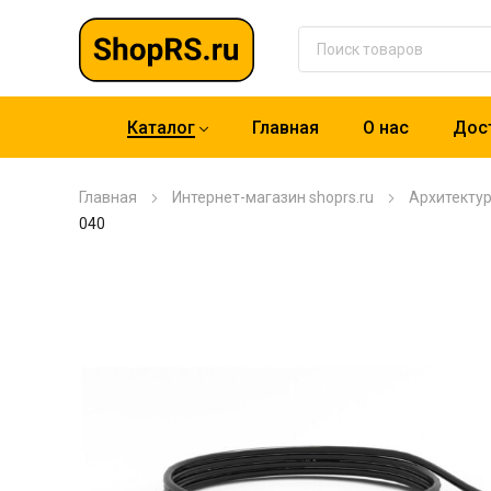
Каталог
Главная
О нас
Дост
Главная
Интернет-магазин shoprs.ru
Архитекту
040