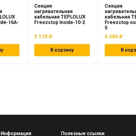
Секция
Секция
я
нагревательная
нагреватель
PLOLUX
кабельная TEPLOLUX
кабельная 
ide-16A-
Freezstop Inside-10-2
Freezstop ou
5
3 170
₽
4 385
₽
ну
В корзину
В кор
Информация
Полезные ссылки