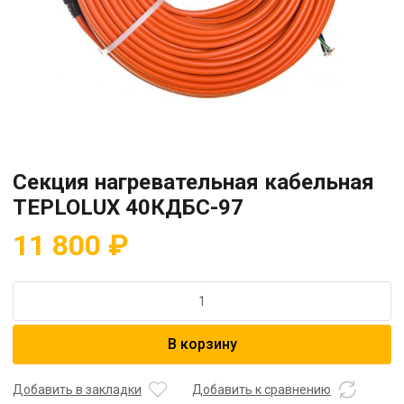
Секция нагревательная кабельная
TEPLOLUX 40КДБС-97
11 800
₽
Количество
товара
Секция
В корзину
нагревательная
кабельная
TEPLOLUX
Добавить в закладки
Добавить к сравнению