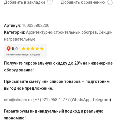
TEPLOLUX
Добавить в закладки
Добавить к сравнению
30SHTL-
LT-
3-
Артикул:
100035802200
0410-
Категории:
Архитектурно-строительный обогрев
,
Секции
40
нагревательные
Получите персональную скидку до 20% на инженерное
оборудование!
Присылайте смету или список товаров — подготовим
выгодное предложение.
info@shoprs.ru
|
+7 (921) 958-1-777
(
WhatsApp
,
Telegram
)
Гарантируем индивидуальный подход и реальную
экономию!